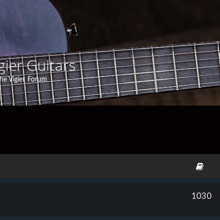
gier Guitars
he Vigier Forum
1030