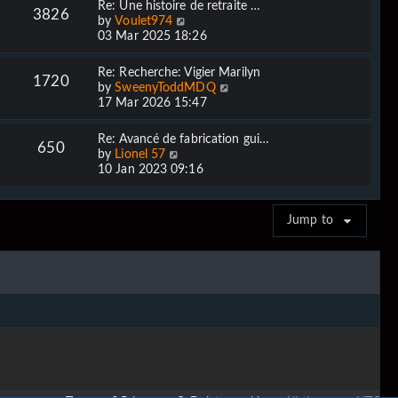
Re: Une histoire de retraite …
t
3826
a
V
by
Voulet974
p
t
i
03 Mar 2025 18:26
o
e
e
s
s
w
t
Re: Recherche: Vigier Marilyn
t
1720
t
V
by
SweenyToddMDQ
p
h
i
17 Mar 2026 15:47
o
e
e
s
l
w
t
Re: Avancé de fabrication gui…
a
650
t
V
by
Lionel 57
t
h
i
10 Jan 2023 09:16
e
e
e
s
l
w
t
a
t
p
Jump to
t
h
o
e
e
s
s
l
t
t
a
p
t
o
e
s
s
t
t
p
o
s
t