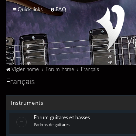
Quick links
FAQ
Vi
T
Vigier home
Forum home
Français
Français
Instruments
Forum guitares et basses
Parlons de guitares