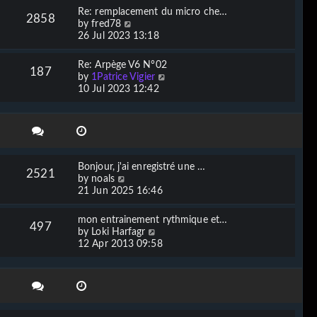
w
Re: remplacement du micro che…
2858
t
V
by
fred78
h
i
26 Jul 2023 13:18
e
e
l
w
Re: Arpège V6 N°02
a
187
t
V
by
1Patrice Vigier
t
h
i
10 Jul 2023 12:42
e
e
e
s
l
w
t
a
t
p
t
h
o
e
e
s
s
l
t
Bonjour, j'ai enregistré une …
t
2521
a
V
by
noals
p
t
i
21 Jun 2025 16:46
o
e
e
s
s
w
t
mon entrainement rythmique et…
t
497
t
V
by
Loki Harfagr
p
h
i
12 Apr 2013 09:58
o
e
e
s
l
w
t
a
t
t
h
e
e
s
l